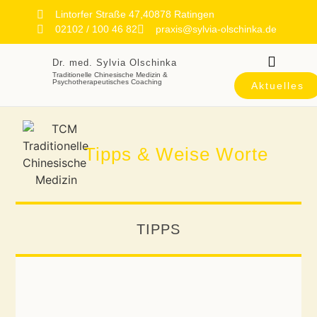
Lintorfer Straße 47,40878 Ratingen
02102 / 100 46 82
praxis@sylvia-olschinka.de
Dr. med. Sylvia Olschinka
Traditionelle Chinesische Medizin &
Psychotherapeutisches Coaching
Psychotherapeutisches Coach
Aktuelles
Tipps & Weise Worte
TIPPS
Apfel